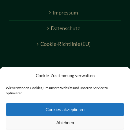
Impressum
Datenschutz
Cookie-Richtlinie (EU)
Cookie-Zustimmung verwalten
Wir verwenden Cookies, um unsere Website und unseren Service zu
optimieren.
© Copyright 2019 -
2026 | Trachtenmode Milz | All Rights
Reserved |
Impressum
|
Datenschutz
|
Cookie Richtlinie
Cookies akzeptieren
Ablehnen
Facebook
E-